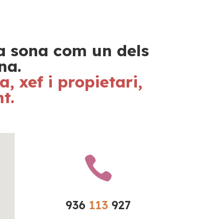
a sona com un dels 
na. 
 xef i propietari, 
t. 

936 
113 
927