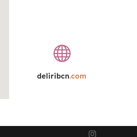

deliribcn
.com