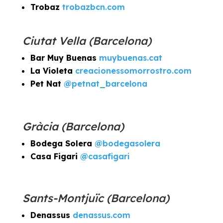
Trobaz
trobazbcn.com
Ciutat Vella (Barcelona)
Bar Muy Buenas
muybuenas.cat
La Violeta
creacionessomorrostro.com
Pet Nat
@petnat_barcelona
Gràcia (Barcelona)
Bodega Solera
@bodegasolera
Casa Figari
@casafigari
Sants-Montjuïc (Barcelona)
Denassus
denassus.com