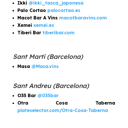
Ikki
@ikki_tasca_japonesa
Palo Cortao
palocortao.es
Macot Bar A Vins
macotbaravins.com
Xemei
xemei.es
Tiberi Bar
tiberibar.com
Sant Martí (Barcelona)
Masa
@Masa.vins
Sant Andreu (Barcelona)
O35 Bar
@035bar
Otra Cosa Taberna
plateselector.com/Otra-Cosa-Taberna