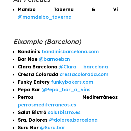
Mambo Taberna & Vi
@mamdelbo_taverna
Eixample (Barcelona)
Bandini’s
bandinisbarcelona.com
Bar Noe
@barnoebcn
Clara Barcelona
@Clara__barcelona
Cresta Colorada
crestacolorada.com
Funky Eatery
funkybakers.com
Pepa Bar
@Pepa_bar_a_vins
Perros Mediterráneos
perrosmediterraneos.es
Salut Bistró
salutbistro.es
Sra. Dolores
@dolores.barcelona
Suru Bar
@Suru.bar