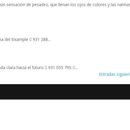
sin sensación de pesadez, que llenan los ojos de colores y las narina
a del Eixample  931 288...
 clara hacia el futuro  931 055 795 ...
Entradas siguien