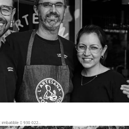
t imbatible  930 022...